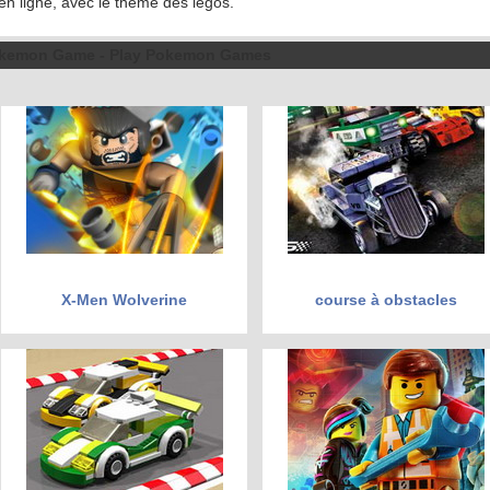
en ligne, avec le thème des légos.
kemon Game - Play Pokemon Games
X-Men Wolverine
course à obstacles